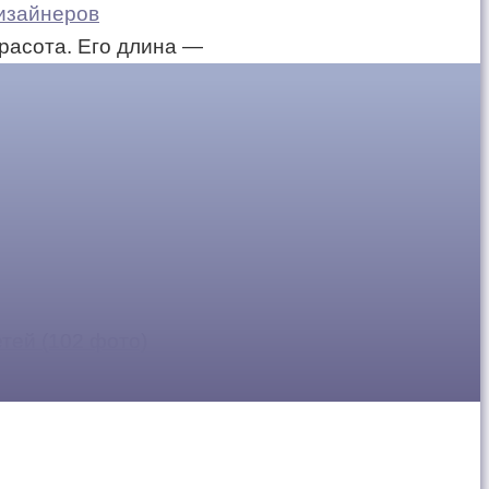
дизайнеров
красота. Его длина —
тей (102 фото)