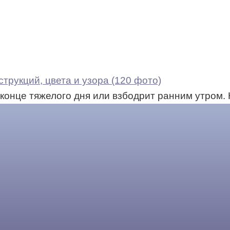
трукций, цвета и узора (120 фото)
конце тяжелого дня или взбодрит ранним утром.