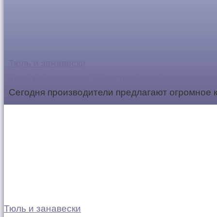
Тюль и занавески
Тюль на люверсах — достоинства люверсов и 
Сегодня производители предлагают огромное к
Тюль и занавески