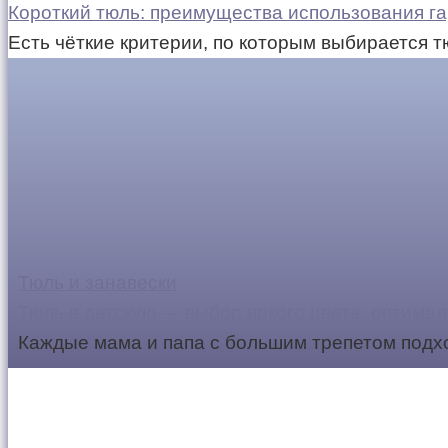
Короткий тюль: преимущества использования га
Есть чёткие критерии, по которым выбирается т
Тюль и занавески
Тюль в детскую — выбор яркого цвета, оптимал
Каждые мама и папа с большим трепетом подхо