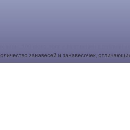
их виды. 109 фото тюля с люверсами в различны
оличество занавесей и занавесочек, отличающих