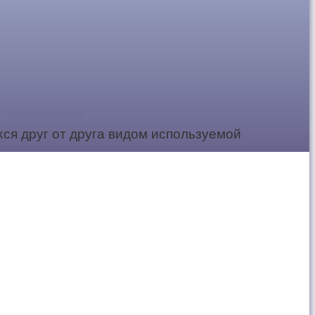
х помещениях
ся друг от друга видом используемой