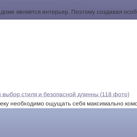
тенденции дизайна (125 фото)
доме является интерьер. Поэтому создавая осо
 выбор стиля и безопасной длинны (118 фото)
еку необходимо ощущать себя максимально ком