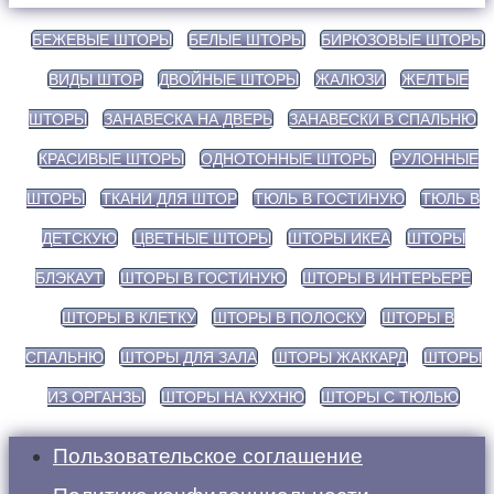
БЕЖЕВЫЕ ШТОРЫ
БЕЛЫЕ ШТОРЫ
БИРЮЗОВЫЕ ШТОРЫ
ВИДЫ ШТОР
ДВОЙНЫЕ ШТОРЫ
ЖАЛЮЗИ
ЖЕЛТЫЕ
ШТОРЫ
ЗАНАВЕСКА НА ДВЕРЬ
ЗАНАВЕСКИ В СПАЛЬНЮ
КРАСИВЫЕ ШТОРЫ
ОДНОТОННЫЕ ШТОРЫ
РУЛОННЫЕ
ШТОРЫ
ТКАНИ ДЛЯ ШТОР
ТЮЛЬ В ГОСТИНУЮ
ТЮЛЬ В
ДЕТСКУЮ
ЦВЕТНЫЕ ШТОРЫ
ШТОРЫ ИКЕА
ШТОРЫ
БЛЭКАУТ
ШТОРЫ В ГОСТИНУЮ
ШТОРЫ В ИНТЕРЬЕРЕ
ШТОРЫ В КЛЕТКУ
ШТОРЫ В ПОЛОСКУ
ШТОРЫ В
СПАЛЬНЮ
ШТОРЫ ДЛЯ ЗАЛА
ШТОРЫ ЖАККАРД
ШТОРЫ
ИЗ ОРГАНЗЫ
ШТОРЫ НА КУХНЮ
ШТОРЫ С ТЮЛЬЮ
Пользовательское соглашение