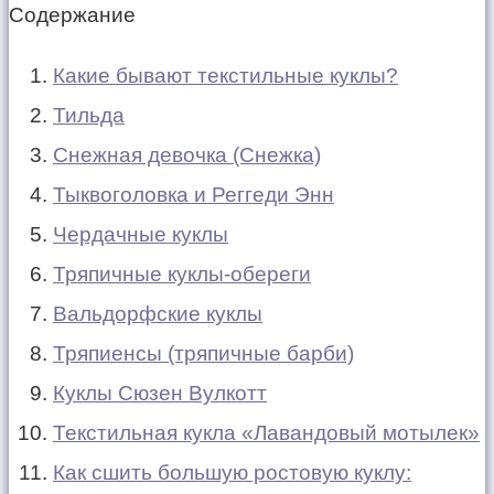
Содержание
Какие бывают текстильные куклы?
Тильда
Снежная девочка (Снежка)
Тыквоголовка и Реггеди Энн
Чердачные куклы
Тряпичные куклы-обереги
Вальдорфские куклы
Тряпиенсы (тряпичные барби)
Куклы Сюзен Вулкотт
Текстильная кукла «Лавандовый мотылек»
Как сшить большую ростовую куклу: