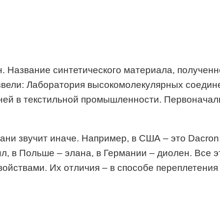
н. Название синтетического материала, полученн
оизвели: Лаборатория высокомолекулярных соедин
ней в текстильной промышленности. Первоначальн
ани звучит иначе. Например, в США – это Dacron,
есил, в Польше – элана, в Германии – диолен. Вс
войствами. Их отличия – в способе переплетения