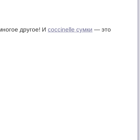
многое другое! И
coccinelle сумки
— это