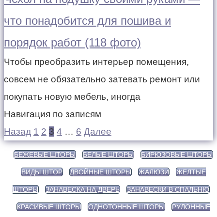
что понадобится для пошива и
порядок работ (118 фото)
Чтобы преобразить интерьер помещения,
совсем не обязательно затевать ремонт или
покупать новую мебель, иногда
Навигация по записям
Назад
1
2
3
4
…
6
Далее
БЕЖЕВЫЕ ШТОРЫ
БЕЛЫЕ ШТОРЫ
БИРЮЗОВЫЕ ШТОРЫ
ВИДЫ ШТОР
ДВОЙНЫЕ ШТОРЫ
ЖАЛЮЗИ
ЖЕЛТЫЕ
ШТОРЫ
ЗАНАВЕСКА НА ДВЕРЬ
ЗАНАВЕСКИ В СПАЛЬНЮ
КРАСИВЫЕ ШТОРЫ
ОДНОТОННЫЕ ШТОРЫ
РУЛОННЫЕ