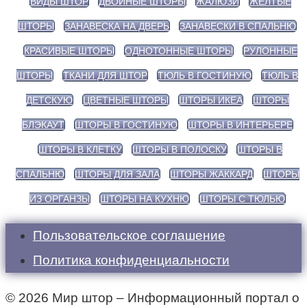
ВИДЫ ШТОР
ДВОЙНЫЕ ШТОРЫ
ЖАЛЮЗИ
ЖЕЛТЫЕ
ШТОРЫ
ЗАНАВЕСКА НА ДВЕРЬ
ЗАНАВЕСКИ В СПАЛЬНЮ
КРАСИВЫЕ ШТОРЫ
ОДНОТОННЫЕ ШТОРЫ
РУЛОННЫЕ
ШТОРЫ
ТКАНИ ДЛЯ ШТОР
ТЮЛЬ В ГОСТИНУЮ
ТЮЛЬ В
ДЕТСКУЮ
ЦВЕТНЫЕ ШТОРЫ
ШТОРЫ ИКЕА
ШТОРЫ
БЛЭКАУТ
ШТОРЫ В ГОСТИНУЮ
ШТОРЫ В ИНТЕРЬЕРЕ
ШТОРЫ В КЛЕТКУ
ШТОРЫ В ПОЛОСКУ
ШТОРЫ В
СПАЛЬНЮ
ШТОРЫ ДЛЯ ЗАЛА
ШТОРЫ ЖАККАРД
ШТОРЫ
ИЗ ОРГАНЗЫ
ШТОРЫ НА КУХНЮ
ШТОРЫ С ТЮЛЬЮ
Пользовательское соглашение
Политика конфиденциальности
© 2026 Мир штор – Информационный портал о