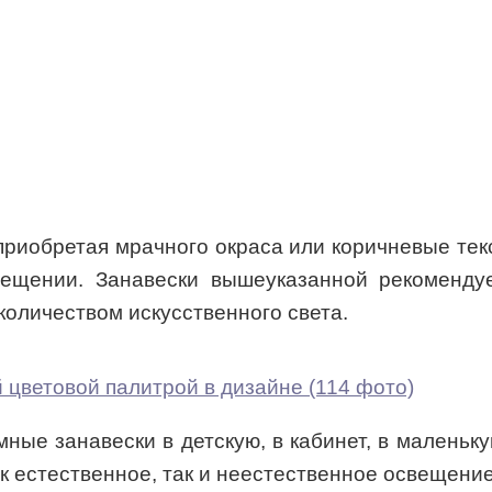
приобретая мрачного окраса или коричневые те
мещении. Занавески вышеуказанной рекоменду
количеством искусственного света.
ные занавески в детскую, в кабинет, в маленьку
ак естественное, так и неестественное освещени